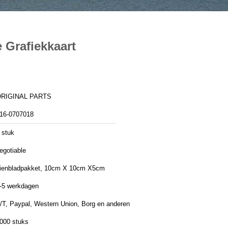
 Grafiekkaart
RIGINAL PARTS
16-0707018
 stuk
egotiable
ienbladpakket, 10cm X 10cm X5cm
-5 werkdagen
/T, Paypal, Western Union, Borg en anderen
000 stuks