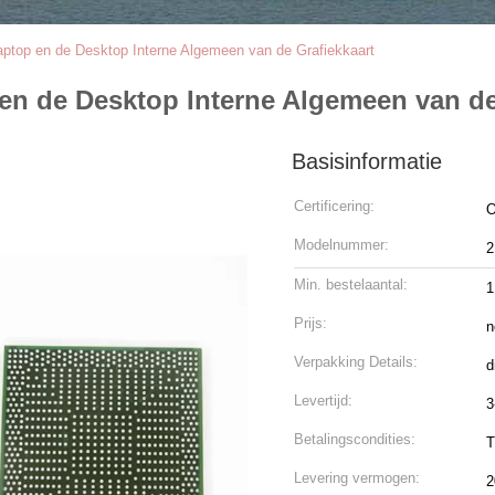
aptop en de Desktop Interne Algemeen van de Grafiekkaart
en de Desktop Interne Algemeen van de
Basisinformatie
Certificering:
O
Modelnummer:
2
Min. bestelaantal:
1
Prijs:
n
Verpakking Details:
d
Levertijd:
3
Betalingscondities:
T
Levering vermogen:
2