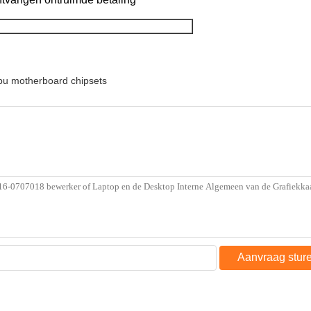
pu motherboard chipsets
Aanvraag stur