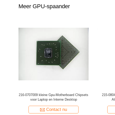
Meer GPU-spaander
bedde Gpu
215-0716054 de Verwerkingseenheid Gpu van
GM107-
n het
de computergrafiek Voor Laptop en Desktop
Notitieb
Ar
Contact nu