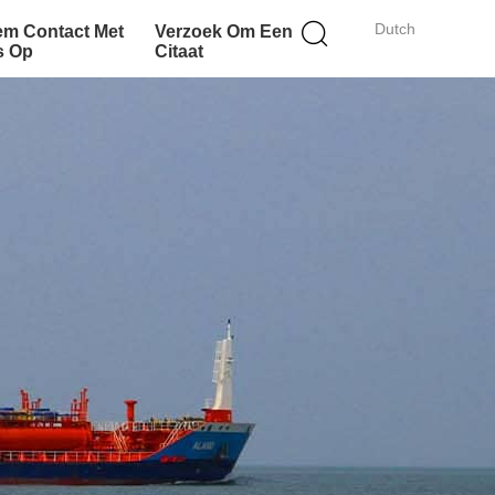
Dutch
m Contact Met
Verzoek Om Een
s Op
Citaat