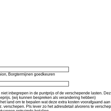
nion, Borgtermijnen goedkeuren
n niet inbegrepen in de puntprijs of de verschepende lasten. Dez
prijs. (wij kunnen bespreken als verandering hebben)
het land om te bepalen wat deze extra kosten voorafgaand aan h
verschepen. Pls lever zo het adresdetail alvorens te verschep
ntvangen ontruimde betaling