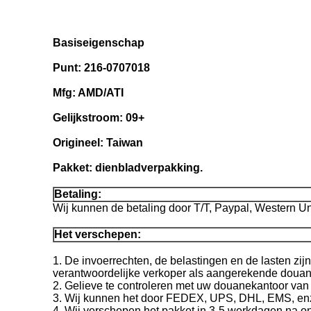
Basiseigenschap
Punt: 216-0707018
Mfg: AMD/ATI
Gelijkstroom: 09+
Origineel: Taiwan
Pakket: dienbladverpakking.
Betaling:
Wij kunnen de betaling door T/T, Paypal, Western U
Het verschepen:
1. De invoerrechten, de belastingen en de lasten zij
verantwoordelijke verkoper als aangerekende douane
2. Gelieve te controleren met uw douanekantoor van 
3. Wij kunnen het door FEDEX, UPS, DHL, EMS, enz. 
4. Wij verschepen het pakket in 3-5 werkdagen na o