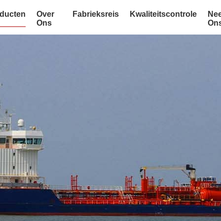
ducten
Over
Fabrieksreis
Kwaliteitscontrole
Nee
Ons
On