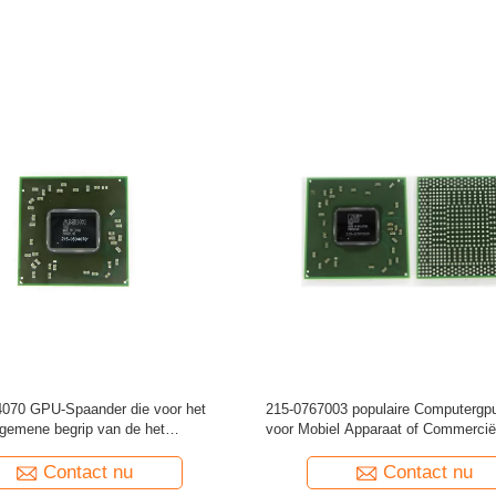
770-A2 BGA Chipset voor het
216-0674026 GPU-Spaander, Compu
oekje van de Grafiekkaart en de
Gpu voor Mobiel Apparaat Hoge Ef
chitectuur van PC Maxwell
Contact nu
Contact nu