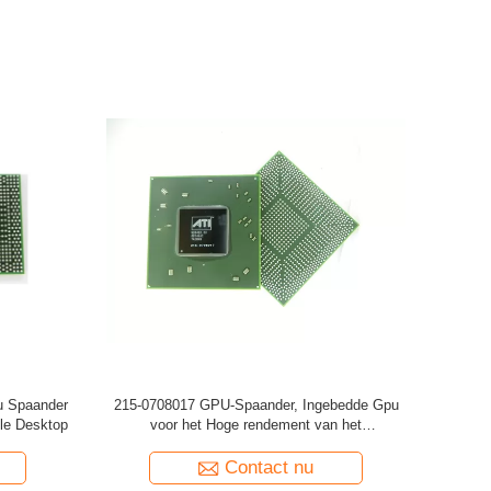
terlaptop
De Spaander van 215RPP4AKA22HK GPU, de
ficeiency
Verwerkingseenheid van Gpu Voor de Snelle
Verrichting van Desktoppc
Contact nu