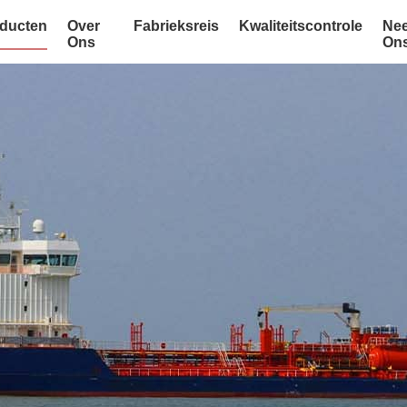
ducten
Over
Fabrieksreis
Kwaliteitscontrole
Nee
Ons
On