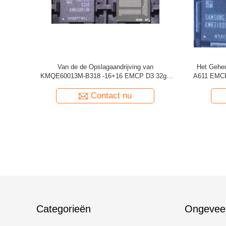
EMCP + van 32gb
64gb van KMRC1000BM-B809 64 + 24 van
De Op
M-B419 (32+16
EMCP D3 1866mhz Lpddr3 de Opslag Lage
KMFN
866MHz)
Macht van de het Geheugenspaander
nu
Contact nu
Categorieën
Ongevee