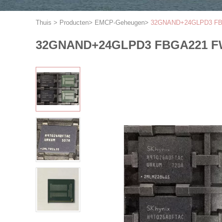
Thuis
>
Producten
>
EMCP-Geheugen
>
32GNAND+24GLPD3 FBGA2
32GNAND+24GLPD3 FBGA221 FW A4