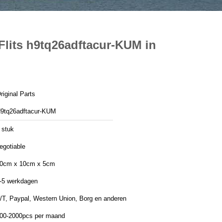
its h9tq26adftacur-KUM in
riginal Parts
9tq26adftacur-KUM
 stuk
egotiable
0cm x 10cm x 5cm
-5 werkdagen
/T, Paypal, Western Union, Borg en anderen
00-2000pcs per maand