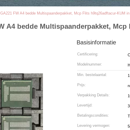
21 FW A4 bedde Multispaanderpakket, Mcp Flits h9tq26adftacur-KUM in
 bedde Multispaanderpakket, Mcp Fl
Basisinformatie
Certificering:
O
Modelnummer:
H
Min. bestelaantal:
1
Prijs:
n
Verpakking Details:
1
Levertijd:
3
Betalingscondities:
T
Levering vermogen:
5