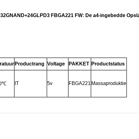
32GNAND+24GLPD3 FBGA221 FW: De a4-ingebedde Opslag 
ratuur
Productrang
Voltage
PAKKET
Productstatus
IT
5v
FBGA221
Massaproduktie
00℃