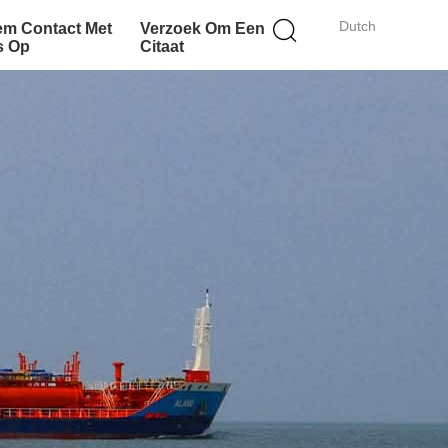
Dutch
m Contact Met
Verzoek Om Een
s Op
Citaat