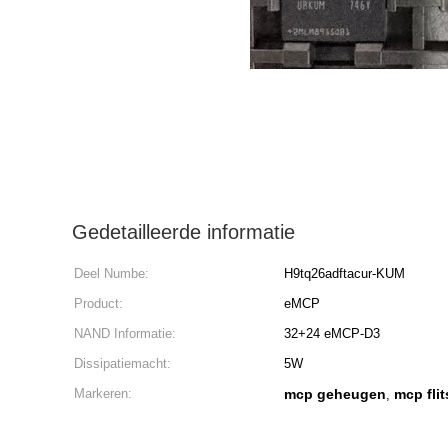
Gedetailleerde informatie
Deel Numbe:
H9tq26adftacur-KUM
Product:
eMCP
NAND Informatie:
32+24 eMCP-D3
Dissipatiemacht:
5W
Markeren:
mcp geheugen
mcp flit
,