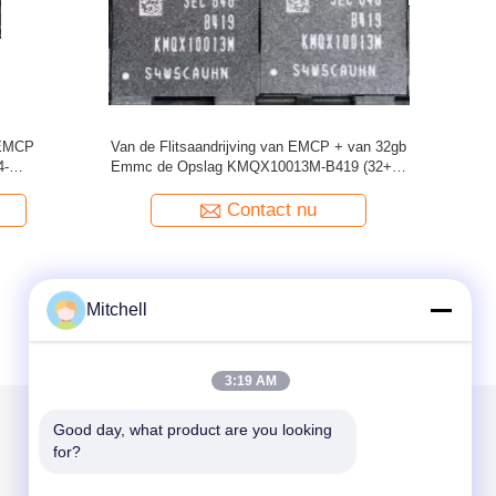
enspaander van
Van de het Geheugenspaander 16GB van
EMCP D3 EMCP
KMGE6001BM-B421 -16+24 EMCP D3
ors
LPDDR3-1866MHz de Opslag BGA221
u
Contact nu
Mitchell
3:19 AM
Good day, what product are you looking 
for?
Mail ons