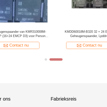
slag van de het Geheugenspaander van
De Opslag van de het Geheug
60012M-B214 EMCP (8+8 EMCP D3
KMRV50014M-B809 128+32 
LPDDR3-1866MHz)
voor Microprocess
Contact nu
Contact n
r ons
Fabrieksreis