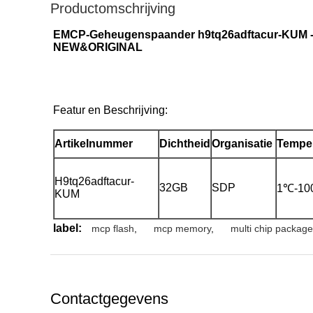
Productomschrijving
EMCP-Geheugenspaander h9tq26adftacur-KUM -
NEW&ORIGINAL
Featur en Beschrijving:
Artikelnummer
Dichtheid
Organisatie
Tempe
H9tq26adftacur-
32GB
SDP
1℃-1
KUM
label:
mcp flash
,
mcp memory
,
multi chip package
Contactgegevens