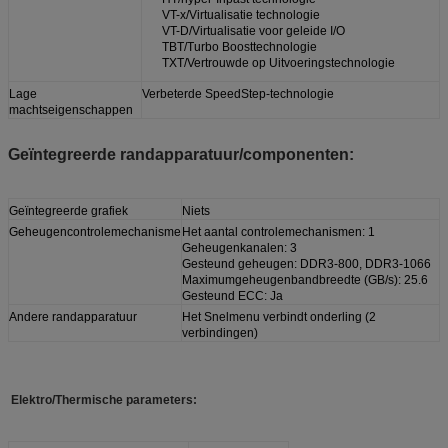
VT-x/Virtualisatie technologie
VT-D/Virtualisatie voor geleide I/O
TBT/Turbo Boosttechnologie
TXT/Vertrouwde op Uitvoeringstechnologie
Lage
Verbeterde SpeedStep-technologie
machtseigenschappen
Geïntegreerde randapparatuur/componenten:
Geïntegreerde grafiek
Niets
Geheugencontrolemechanisme
Het aantal controlemechanismen: 1
Geheugenkanalen: 3
Gesteund geheugen: DDR3-800, DDR3-1066
Maximumgeheugenbandbreedte (GB/s): 25.6
Gesteund ECC: Ja
Andere randapparatuur
Het Snelmenu verbindt onderling (2
verbindingen)
Elektro/Thermische parameters: