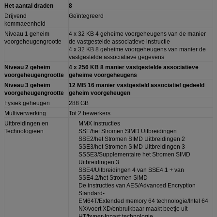
Het aantal draden
8
Drijvend
Geïntegreerd
kommaeenheid
Niveau 1 geheim
4 x 32 KB 4 geheime voorgeheugens van de manier
voorgeheugengrootte
de vastgestelde associatieve instructie
4 x 32 KB 8 geheime voorgeheugens van manier de
vastgestelde associatieve gegevens
Niveau 2 geheim
4 x 256 KB 8 manier vastgestelde associatieve
voorgeheugengrootte
geheime voorgeheugens
Niveau 3 geheim
12 MB 16 manier vastgesteld associatief gedeeld
voorgeheugengrootte
geheim voorgeheugen
Fysiek geheugen
288 GB
Multiverwerking
Tot 2 bewerkers
Uitbreidingen en
MMX instructies
Technologieën
SSE/het Stromen SIMD Uitbreidingen
SSE2/het Stromen SIMD Uitbreidingen 2
SSE3/het Stromen SIMD Uitbreidingen 3
SSSE3/Supplementaire het Stromen SIMD
Uitbreidingen 3
SSE4/Uitbreidingen 4 van SSE4.1 + van
SSE4.2/het Stromen SIMD
De instructies van AES/Advanced Encryption
Standard-
EM64T/Extended memory 64 technologie/Intel 64
NX/voert XD/onbruikbaar maakt beetje uit
HT/hyper-Inpast technologie