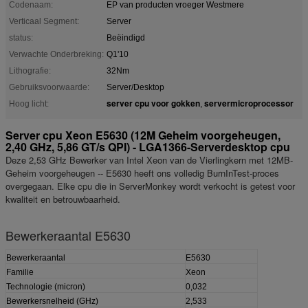
Codenaam:
EP van producten vroeger Westmere
Verticaal Segment:
Server
status:
Beëindigd
Verwachte Onderbreking:
Q1'10
Lithografie:
32Nm
Gebruiksvoorwaarde:
Server/Desktop
server cpu voor gokken
servermicroprocessor
Hoog licht:
,
Server cpu Xeon E5630 (12M Geheim voorgeheugen,
2,40 GHz, 5,86 GT/s QPI) - LGA1366-Serverdesktop cpu
Deze 2,53 GHz Bewerker van Intel Xeon van de Vierlingkern met 12MB-
Geheim voorgeheugen -- E5630 heeft ons volledig BurnInTest-proces
overgegaan. Elke cpu die in ServerMonkey wordt verkocht is getest voor
kwaliteit en betrouwbaarheid.
Bewerkeraantal E5630
Bewerkeraantal
E5630
Familie
Xeon
Technologie (micron)
0,032
Bewerkersnelheid (GHz)
2,533