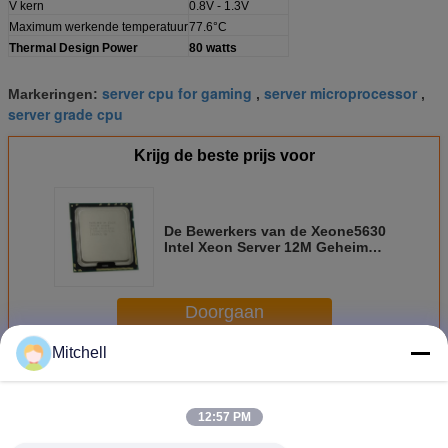
V kern
0.8V - 1.3V
Maximum werkende temperatuur
77.6°C
Thermal Design Power
80 watts
server cpu for gaming
server microprocessor
Markeringen:
,
,
server grade cpu
Krijg de beste prijs voor
De Bewerkers van de Xeone5630
Intel Xeon Server 12M Geheim
voorgeheugen 2,40 GHz, 5,86
GT/S QPI LGA1366
Doorgaan
Mitchell
Server cpu
Meer
12:57 PM