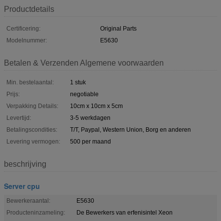
Productdetails
Certificering:
Original Parts
Modelnummer:
E5630
Betalen & Verzenden Algemene voorwaarden
Min. bestelaantal:
1 stuk
Prijs:
negotiable
Verpakking Details:
10cm x 10cm x 5cm
Levertijd:
3-5 werkdagen
Betalingscondities:
T/T, Paypal, Western Union, Borg en anderen
Levering vermogen:
500 per maand
beschrijving
Server cpu
Bewerkeraantal:
E5630
Producteninzameling:
De Bewerkers van erfenisintel Xeon