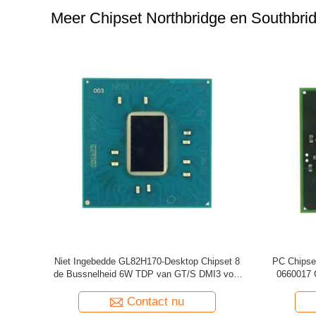
Meer Chipset Northbridge en Southbri
dge en
GL82H110 Chipset Northbridge en Southbridge-
Comput
 Mobiele
Laptop het Algemene begrip van de
Controleme
Bewerkerdesktop
USB mbg
Contact nu