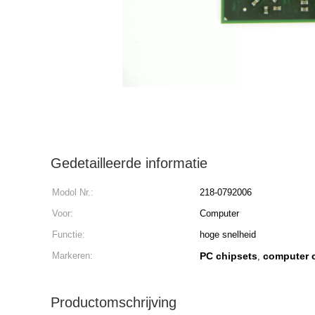
Gedetailleerde informatie
Modol Nr.:
218-0792006
Voor:
Computer
Functie:
hoge snelheid
Markeren:
PC chipsets
computer 
,
Productomschrijving