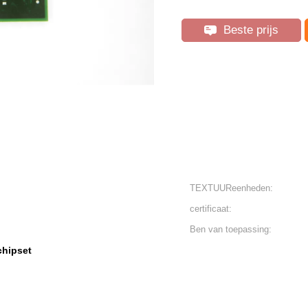
Beste prijs
TEXTUUReenheden:
certificaat:
Ben van toepassing:
chipset