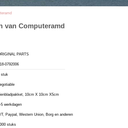
uteramd
len van Computeramd
RIGINAL PARTS
18-0792006
 stuk
egotiable
ienbladpakket, 10cm X 10cm X5cm
-5 werkdagen
/T, Paypal, Western Union, Borg en anderen
000 stuks