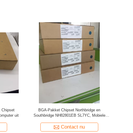
et Noorden
DH82HM87 SR17D Chipset Northbridge en de
ga-989 4,1
Gelanceerde Status van Southbridge HM87
fcbga-695
Contact nu