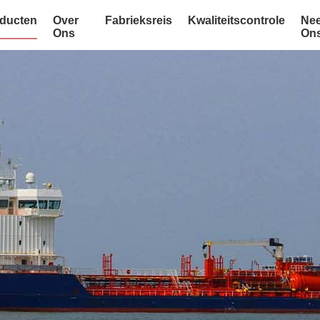
ducten
Over
Fabrieksreis
Kwaliteitscontrole
Nee
Ons
On