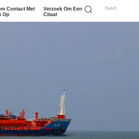
Dutch
m Contact Met
Verzoek Om Een
s Op
Citaat