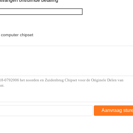
ntvangen ontruimde betaling
computer chipset
Aanvraag stur