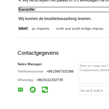
4. Wij verschepen het pakket in 3-5 werkdagen na o
Garantie:
Wij kunnen de kwaliteitswaarborg leveren.
label:
pc chipsets
,
north and south bridge chipset
,
Contactgegevens
Sales Manager
Telefoonnummer :
+8613667332386
WhatsApp :
+8615111332739