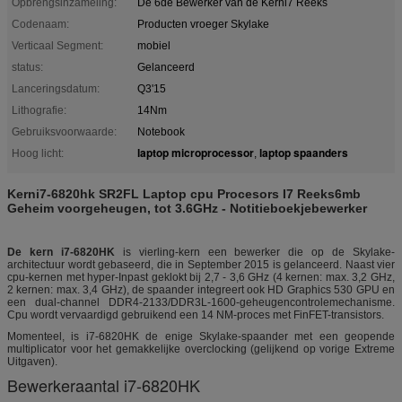
Opbrengsinzameling:
De 6de Bewerker van de Kerni7 Reeks
Codenaam:
Producten vroeger Skylake
Verticaal Segment:
mobiel
status:
Gelanceerd
Lanceringsdatum:
Q3'15
Lithografie:
14Nm
Gebruiksvoorwaarde:
Notebook
laptop microprocessor
laptop spaanders
Hoog licht:
,
Kerni7-6820hk SR2FL Laptop cpu Procesors I7 Reeks6mb
Geheim voorgeheugen, tot 3.6GHz - Notitieboekjebewerker
De kern i7-6820HK
is vierling-kern een bewerker die op de Skylake-
architectuur wordt gebaseerd, die in September 2015 is gelanceerd. Naast vier
cpu-kernen met hyper-Inpast geklokt bij 2,7 - 3,6 GHz (4 kernen: max. 3,2 GHz,
2 kernen: max. 3,4 GHz), de spaander integreert ook HD Graphics 530 GPU en
een dual-channel DDR4-2133/DDR3L-1600-geheugencontrolemechanisme.
Cpu wordt vervaardigd gebruikend een 14 NM-proces met FinFET-transistors.
Momenteel, is i7-6820HK de enige Skylake-spaander met een geopende
multiplicator voor het gemakkelijke overclocking (gelijkend op vorige Extreme
Uitgaven).
Bewerkeraantal i7-6820HK