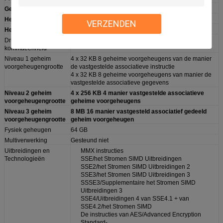
Gegevensbreedte
met 64 bits
Het aantal cpu-kernen
4
VERZENDEN
Het aantal draden
8
Drijvend
Geïntegreerd
kommaeenheid
Niveau 1 geheim
4 x 32 KB 8 geheime voorgeheugens van de manier
voorgeheugengrootte
de vastgestelde associatieve instructie
4 x 32 KB 8 geheime voorgeheugens van manier de
vastgestelde associatieve gegevens
Niveau 2 geheim
4 x 256 KB 4 manier vastgestelde associatieve
voorgeheugengrootte
geheime voorgeheugens
Niveau 3 geheim
8 MB 16 manier vastgesteld associatief gedeeld
voorgeheugengrootte
geheim voorgeheugen
Fysiek geheugen
64 GB
Multiverwerking
Gesteund niet
Uitbreidingen en
MMX instructies
Technologieën
SSE/het Stromen SIMD Uitbreidingen
SSE2/het Stromen SIMD Uitbreidingen 2
SSE3/het Stromen SIMD Uitbreidingen 3
SSSE3/Supplementaire het Stromen SIMD
Uitbreidingen 3
SSE4/Uitbreidingen 4 van SSE4.1 + van
SSE4.2/het Stromen SIMD
De instructies van AES/Advanced Encryption
Standard-