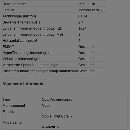
Bewerkeraantal
i7-6820HK
Familie
Mobiele kern i7
Technologie (micron)
0,014
Bewerkersnelheid (GHz)
2.7
L2 geheim voorgeheugengrootte (KB)
1024
L3 geheim voorgeheugengrootte (MB)
8
Het aantal van cores4
4
EM64T
Gesteund
HyperThreadingstechnologie
Gesteund
Virtualisatietechnologie
Gesteund
Verbeterde SpeedStep-technologie
Gesteund
Uit:voeren-maak beetjeeigenschap onbruikbaar
Gesteund
Algemene Informatie:
Type
Cpu/Microprocessor
Marktsegment
Mobiel
Familie
Mobiel Intel Core i7
Modelaantal
i7-6820HK