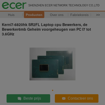
SHENZHEN ECER NETWORK TECHNOLOGY CO.,LTD
Huis
Producten
Over ons
Fabrieksreis
>>
Kerni7-6820hk SR2FL Laptop cpu Bewerkers, de
Bewerker6mb Geheim voorgeheugen van PC I7 tot
3.6GHz
Beste prijs
Contacteer ons