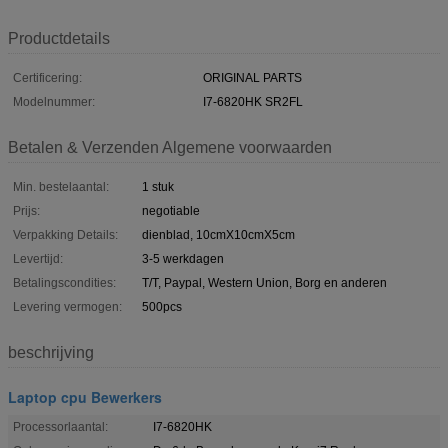
Productdetails
Certificering:
ORIGINAL PARTS
Modelnummer:
I7-6820HK SR2FL
Betalen & Verzenden Algemene voorwaarden
Min. bestelaantal:
1 stuk
Prijs:
negotiable
Verpakking Details:
dienblad, 10cmX10cmX5cm
Levertijd:
3-5 werkdagen
Betalingscondities:
T/T, Paypal, Western Union, Borg en anderen
Levering vermogen:
500pcs
beschrijving
Laptop cpu Bewerkers
Processorlaantal:
I7-6820HK