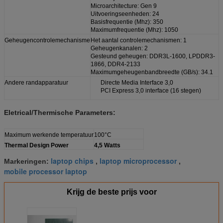
Microarchitecture: Gen 9
Uitvoeringseenheden: 24
Basisfrequentie (Mhz): 350
Maximumfrequentie (Mhz): 1050
Geheugencontrolemechanisme
Het aantal controlemechanismen: 1
Geheugenkanalen: 2
Gesteund geheugen: DDR3L-1600, LPDDR3-
1866, DDR4-2133
Maximumgeheugenbandbreedte (GB/s): 34.1
Andere randapparatuur
Directe Media Interface 3,0
PCI Express 3,0 interface (16 stegen)
Eletrical/Thermische Parameters:
Maximum werkende temperatuur
100°C
Thermal Design Power
4,5 Watts
laptop chips
laptop microprocessor
Markeringen:
,
,
mobile processor laptop
Krijg de beste prijs voor