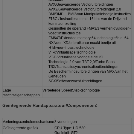
AVX/Geavanceerde Vectoruitbreidingen
AVX2/Geavanceerde Vectoruitbreidingen 2.0
BMI/BMI1 + BMI2/van Manipulatiebeetje instructies
F16C / instructies de met 16 bits van de Drijvend
kommaomzetting
Gesmolten de operand FMA3/3 vermenigvuldigen-
voegt instructies toe
EM64T/Extended memory 64 technologie/Intel 64
NX/voert XD/onbruikbaar maakt beetje uit
HT/hyper-Inpast technologie
VT-x/Virtualisatie technologie
VT-D/Virtualisatie voor geleide I/O
Technologie 2,0 van TBT 2,0/Turbo Boost
TSX/Transactiesynchronisatieuitbreidingen
De Beschermingsuitbreidingen van MPX/van het
Geheugen
SGX/Softwarewachtuitbreidingen
Lage
Verbeterde SpeedStep-technologie
machtseigenschappen
Geïntegreerde Randapparatuur/Componenten:
Vertoningscontrolemechanisme
3 vertoningen
Geïntegreerde grafiek
GPU-Type: HD 530
Grafiekrij: GT2