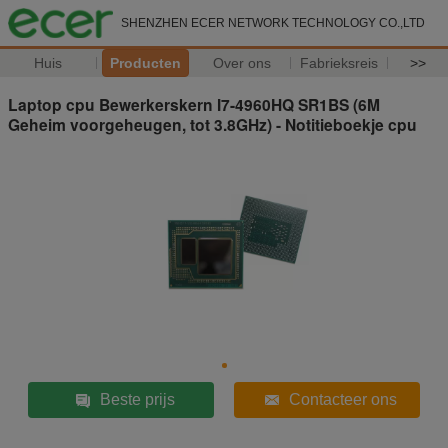
SHENZHEN ECER NETWORK TECHNOLOGY CO.,LTD
Huis
Producten
Over ons
Fabrieksreis
>>
Laptop cpu Bewerkerskern I7-4960HQ SR1BS (6M
Geheim voorgeheugen, tot 3.8GHz) - Notitieboekje cpu
Beste prijs
Contacteer ons