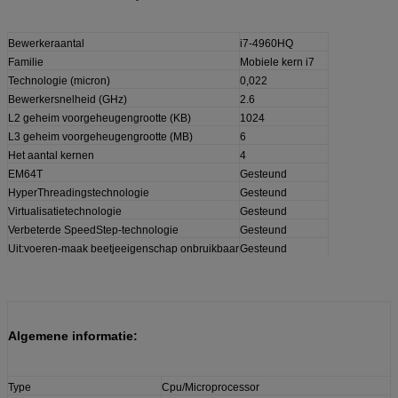
Bewerkeraantal
i7-4960HQ
Familie
Mobiele kern i7
Technologie (micron)
0,022
Bewerkersnelheid (GHz)
2.6
L2 geheim voorgeheugengrootte (KB)
1024
L3 geheim voorgeheugengrootte (MB)
6
Het aantal kernen
4
EM64T
Gesteund
HyperThreadingstechnologie
Gesteund
Virtualisatietechnologie
Gesteund
Verbeterde SpeedStep-technologie
Gesteund
Uit:voeren-maak beetjeeigenschap onbruikbaar
Gesteund
Algemene informatie:
Type
Cpu/Microprocessor