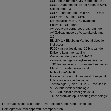
SSE3/het Stromen SIMD Uitbreidingen 3
SSSE3/Supplementaire het Stromen SIMD
Uitbreidingen 3
SSE4/Uitbreidingen 4 van SSE4.1 + van
SSE4.2/het Stromen SIMD
De instructies van AES/Advanced
Encryption Standard-
AVX/Geavanceerde Vectoruitbreidingen
AVX2/Geavanceerde Vectoruitbreidingen
2.0
BMI/BMI1 + BMI2/van Manipulatiebeetje
instructies
F16C / instructies de met 16 bits van de
Drijvend kommaomzetting
Gesmolten de operand FMA3/3
vermenigvuldigen-voegt instructies toe
TSX/Transactiesynchronisatieuitbreidingen
EM64T/Extended memory 64
technologie/Intel 64
NX/voert XD/onbruikbaar maakt beetje uit
HT/hyper-Inpast technologie
Technologie 2,0 van TBT 2,0/Turbo Boost
VT-x/Virtualisatie technologie
VT-D/Virtualisatie voor geleide I/O
TXT/Vertrouwde op Uitvoeringstechnologie
Lage machtseigenschappen
Verbeterde SpeedStep-technologie
Geïntegreerde randapparatuur/componenten