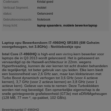
Codenaam:
Kristal goed
Verticaal Segment:
mobiel
status:
Gelanceerd
Gebruiksvoorwaarde:
Notebook
laptop spaanders
mobiele bewerkerlaptop
Hoog licht:
,
Laptop cpu Bewerkerskern I7-4960HQ SR1BS (6M Geheim
voorgeheugen, tot 3.8GHz) - Notitieboekje cpu
Intel Core i7-4960HQ
is high-end een
kern bewerker voor
vierling-
laptops die in Q3 2013 wordt gelanceerd. Het is gebaseerd en
vervaardigd op de Haswell-architectuur in 22nm. wegens
Hyperthreading, kunnen de vier kernen tot acht draden behandelen
die tegelijkertijd, tot beter gebruik van cpu leiden. Elke kern biedt
een basissnelheid van 2,6 GHz aan, maar kan kloktarieven met
Turbo Boost dynamisch verhogen tot 3,6 GHz (voor 4 actieve
kernen), 3,7 GHz (voor 2 actieve kernen) en 3,8 GHz (voor 1
actieve kern). Gelieve van nota te nemen: Deze Turboklokken
worden niet nog bevestigd. Een opmerkelijke eigenschap is de
snelle geïntegreerde grafiekeenheid (GT3e) met eDRAMgeheugen
(128 MB, 77 mm ², op-pakket, 102 GB/s).
Bewerkeraantal i7-4960HQ