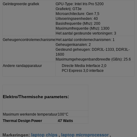
Geïntegreerde grafiek
GPU-Type: Intel Iris Pro 5200
Grafiekrij: GT3e
Microarchitecture: Gen 7,5
Uitvoeringseenheden: 40
Basisfrequentie (Mhz): 200
Maximumfrequentie (Mhz): 1300
Het aantal gesteunde vertoningen: 3
Geheugencontrolemechanisme
Het aantal controlemechanismen: 1
Geheugenkanalen: 2
Gesteund geheugen: DDR3L-1333, DDR3L-
1600
Maximumgeheugenbandbreedte (GB/s): 25.6
Andere randapparatuur
Directe Media Interface 2,0
PCI Express 3,0 interface
Elektro/Thermische parameters:
Maximum werkende temperatuur
100°C
Thermal Design Power
47 Watts
laptop chips
laptop microprocessor
Markeringen:
,
,