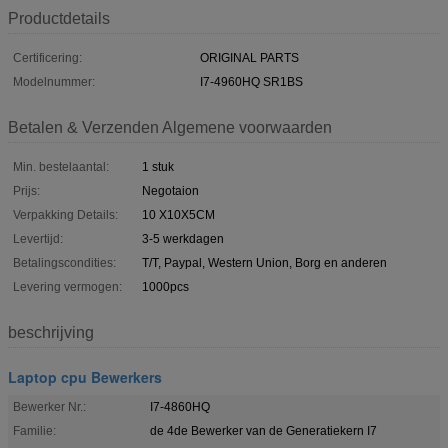
Productdetails
Certificering:
ORIGINAL PARTS
Modelnummer:
I7-4960HQ SR1BS
Betalen & Verzenden Algemene voorwaarden
Min. bestelaantal:
1 stuk
Prijs:
Negotaion
Verpakking Details:
10 X10X5CM
Levertijd:
3-5 werkdagen
Betalingscondities:
T/T, Paypal, Western Union, Borg en anderen
Levering vermogen:
1000pcs
beschrijving
Laptop cpu Bewerkers
Bewerker Nr.:
I7-4860HQ
Familie:
de 4de Bewerker van de Generatiekern I7