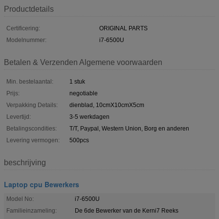
Productdetails
Certificering:
ORIGINAL PARTS
Modelnummer:
i7-6500U
Betalen & Verzenden Algemene voorwaarden
Min. bestelaantal:
1 stuk
Prijs:
negotiable
Verpakking Details:
dienblad, 10cmX10cmX5cm
Levertijd:
3-5 werkdagen
Betalingscondities:
T/T, Paypal, Western Union, Borg en anderen
Levering vermogen:
500pcs
beschrijving
Laptop cpu Bewerkers
Model No:
i7-6500U
Familieinzameling:
De 6de Bewerker van de Kerni7 Reeks