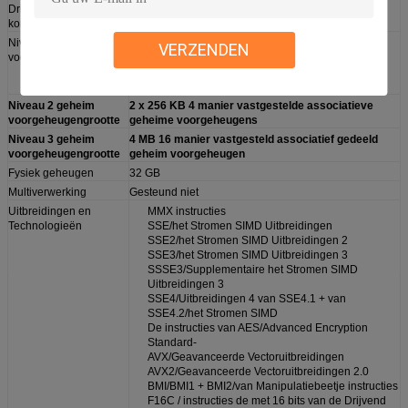
Drijvend
Geïntegreerd
kommaeenheid
Niveau 1 geheim
2 x 32 KB 8 geheime voorgeheugens van de manier
VERZENDEN
voorgeheugengrootte
de vastgestelde associatieve instructie
2 x 32 KB 8 geheime voorgeheugens van manier de
vastgestelde associatieve gegevens
Niveau 2 geheim
2 x 256 KB 4 manier vastgestelde associatieve
voorgeheugengrootte
geheime voorgeheugens
Niveau 3 geheim
4 MB 16 manier vastgesteld associatief gedeeld
voorgeheugengrootte
geheim voorgeheugen
Fysiek geheugen
32 GB
Multiverwerking
Gesteund niet
Uitbreidingen en
MMX instructies
Technologieën
SSE/het Stromen SIMD Uitbreidingen
SSE2/het Stromen SIMD Uitbreidingen 2
SSE3/het Stromen SIMD Uitbreidingen 3
SSSE3/Supplementaire het Stromen SIMD
Uitbreidingen 3
SSE4/Uitbreidingen 4 van SSE4.1 + van
SSE4.2/het Stromen SIMD
De instructies van AES/Advanced Encryption
Standard-
AVX/Geavanceerde Vectoruitbreidingen
AVX2/Geavanceerde Vectoruitbreidingen 2.0
BMI/BMI1 + BMI2/van Manipulatiebeetje instructies
F16C / instructies de met 16 bits van de Drijvend