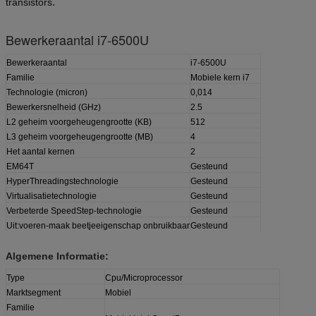
.
transistors
Bewerkeraantal i7-6500U
Bewerkeraantal
i7-6500U
Familie
Mobiele kern i7
Technologie (micron)
0,014
Bewerkersnelheid (GHz)
2.5
L2 geheim voorgeheugengrootte (KB)
512
L3 geheim voorgeheugengrootte (MB)
4
Het aantal kernen
2
EM64T
Gesteund
HyperThreadingstechnologie
Gesteund
Virtualisatietechnologie
Gesteund
Verbeterde SpeedStep-technologie
Gesteund
Uit:voeren-maak beetjeeigenschap onbruikbaar
Gesteund
Algemene Informatie:
Type
Cpu/Microprocessor
Marktsegment
Mobiel
Familie