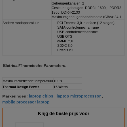
Geheugenkanalen: 2
Gesteund geheugen: DDR3L-1600, LPDDR3-
1866, DDR4-2133
Maximumgeheugenbandbreedte (GB/s): 34.1
Andere randapparatuur
PCI Express 3,0 interface (12 stegen)
SATA-controlemechanisme
USB-controlemechanisme
USB OTG
eMMC 5,0
SDXC 3,0
Erfenis I/O
Eletrical/Thermische Parameters:
Maximum werkende temperatuur
100°C
Thermal Design Power
15 Watts
laptop chips
laptop microprocessor
Markeringen:
,
,
mobile processor laptop
Krijg de beste prijs voor