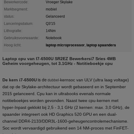
Bewerkercode:
Vroeger Skylake
Marktsegment:
mobiel
status:
Gelanceerd
Lanceringsdatum:
Q3'15
Lithografie:
14Nm
Gebruiksvoorwaarde:
Notebook
laptop microprocessor
laptop spaanders
Hoog licht:
,
Laptop cpu van I7-6500U SR2EZ Bewerkersi7 Sries 4MB
Geheim voorgeheugen, tot 3.1GHz - Notitieboekje cpu
is de
De kern i7-6500U
kernsoc van ULV (ultra laag voltage)
dubbel-
dat op de Skylake-architectuur wordt gebaseerd en in September
2015 gelanceerd. Cpu kan in ultrabooks evenals normale
notitieboekjes worden gevonden. Naast twee cpu-kernen met
hyper-Inpast geklokt bij 2,5 - 3,1 GHz (2 kernen: max. 3,0 GHz), de
spaander integreert ook HD Graphics 520 GPU en een dual-
channel DDR4-2133/DDR3L-1600-geheugencontrolemechanisme.
Soc wordt vervaardigd gebruikend een 14 NM-proces met FinFET-