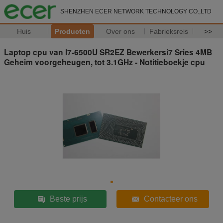
SHENZHEN ECER NETWORK TECHNOLOGY CO.,LTD
Huis
Producten
Over ons
Fabrieksreis
>>
Laptop cpu van I7-6500U SR2EZ Bewerkersi7 Sries 4MB
Geheim voorgeheugen, tot 3.1GHz - Notitieboekje cpu
Beste prijs
Contacteer ons