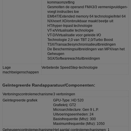
kommaomzetting
Gesmolten de operand FMA3/3 vermenigvuldigen-
voegt instructies toe
EM64T/Extended memory 64 technologie/Intel 64
NX/voert XD/onbruikbaar maakt beetje uit
HT/hyper-Inpast technologie
VT-x/Virtualisatie technologie
VT-D/Virtualisatie voor geleide I/O
Technologie 2,0 van TBT 2,0/Turbo Boost
TSX/Transactiesynchronisatieuitbreidingen
De Beschermingsuitbreidingen van MPX/van het
Geheugen
SGX/Softwarewachtuitbreidingen
Lage
Verbeterde SpeedStep-technologie
machtseigenschappen
Geïntegreerde Randapparatuur/Componenten:
Vertoningscontrolemechanisme
3 vertoningen
Geïntegreerde grafiek
GPU-Type: HD 520
Grafiekrij: GT2
Microarchitecture: Gen 9 L.P.
Uitvoeringseenheden: 24
Basisfrequentie (Mhz): 300
Maximumfrequentie (Mhz): 1050
Geheugencontrolemechanisme
Het aantal controlemechanismen: 1