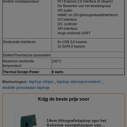
Andere randapparatuur
PCI Express 2,0 interface (6 stegen)
De Bewerker van het beeldsignaal
HD audio
eMMC en SD-geheugenkaartinterfaces
I2S interface
I2C controler
SPI-interface
Hoge snelheid UART
Gesteunde interfaces
6x USB 3,0 havens
2x SATA 3 havens
Elektro/Thermische parameters
Maximum werkende
105°C
temperatuur
?
Thermal Design Power
6 watts
?
laptop chips
laptop microprocessor
Markeringen:
,
,
mobile processor laptop
Krijg de beste prijs voor
14nm lithografielaptop cpu het
Geheime voorgeheugen van