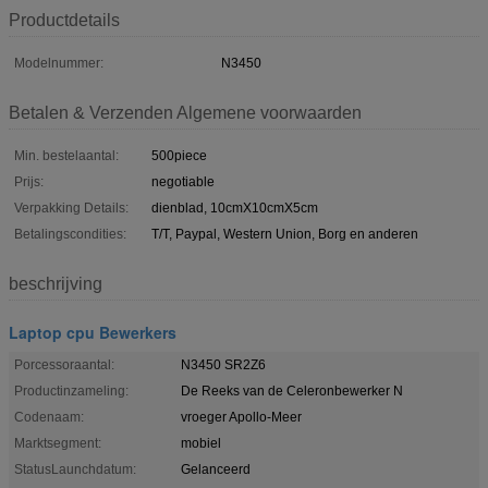
Productdetails
Modelnummer:
N3450
Betalen & Verzenden Algemene voorwaarden
Min. bestelaantal:
500piece
Prijs:
negotiable
Verpakking Details:
dienblad, 10cmX10cmX5cm
Betalingscondities:
T/T, Paypal, Western Union, Borg en anderen
beschrijving
Laptop cpu Bewerkers
Porcessoraantal:
N3450 SR2Z6
Productinzameling:
De Reeks van de Celeronbewerker N
Codenaam:
vroeger Apollo-Meer
Marktsegment:
mobiel
StatusLaunchdatum:
Gelanceerd