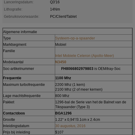
Lanceringsdatum:
Q3'16
Lithografie:
14Nm
Gebruiksvoorwaarde:
PC/Client/Tablet
Algemene informatie
Type
Systeem-op-a-spaander
Marktsegment
Mobiel
Familie
Intel Mobiele Celeron (Apollo-Meer)
Modelaantal
N3450
?
Soc-artikelnummer
FH8066802979803
is OEM/tray-Soc
Frequentie
1100 Mhz
?
Maximum turbofrequentie
2200 Mhz (1 kern)
2100 Mhz (2 of meer kernen)
Lage machtsfrequentie
800 Mhz
Pakket
1296-bal de Serie van het de Balnet van de
Tikspaander (Type 3)
Contactdoos
BGA1296
Grootte
1.22“ x 0,94“/3.1cm x 2.4cm
Inleidingsdatum
30 augustus, 2016
Prijs bij inleiding
$107