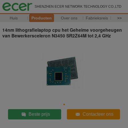
SHENZHEN ECER NETWORK TECHNOLOGY CO.,LTD
Huis
Producten
Over ons
Fabrieksreis
>>
14nm lithografielaptop cpu het Geheime voorgeheugen
van Bewerkersceleron N3450 SR2Z64M tot 2,4 GHz
Beste prijs
Contacteer ons