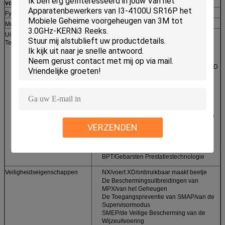
voorgeheugengrootte
Fysiek geheugen
8 GB
Multiverwerking
Monoprocessor
Uitbreidingen en
MMX instructies
Technologieën
SSE/het Stromen SIMD Uitbreidingen
SSE2/het Stromen SIMD Uitbreidingen 2
SSE3/het Stromen SIMD Uitbreidingen 3
SSSE3/Supplementaire het Stromen SIMD
Uitbreidingen 3
SSE4/Uitbreidingen 4 van SSE4.1 + van
SSE4.2/het Stromen SIMD
?
De instructies van AES/Advanced
Encryption Standard-
SHA/Veilige Hash-algoritmeuitbreidingen
EM64T/Extended memory 64
VERZENDEN
technologie/Intel 64
?
VT-x/Virtualisatie technologie
?
VT-D/Virtualisatie voor geleide I/O
BPT/Gebarsten Prestatiestechnologie
Veiligheidseigenschappen
NX/voert XD/onbruikbaar maakt beetje
uit?
De Beschermingsuitbreidingen van
MPX/van het Geheugen
De Toegangspreventie van SMAP/van de
Supervisormodus
SMEP/de Veilige Bescherming van de
Wijzeuitvoering