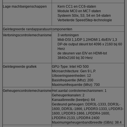
Lage machtseigenschappen
Kern CC1 en CC6-staten
Module MC0 en MC7-staten
Systeem S0ix, S3, S4 en S4-staten
Verbeterde SpeedStep-technologie
?
Geïntegreerde randapparatuur/componenten
Vertoningscontrolemechanisme
3 vertoningen
Midi-DSI 1,1/DP 1.2/HDMI 1.4b/EIV 1,3
DP-de output steunt tot 4096 x 2160 bij 60
Herz
de steunen van EIV en HDMI-tot
3840x2160 bij 30 Herz
Geïntegreerde grafiek
GPU-Type: Intel HD 500
Microarchitecture: Gen 9 L.P.
Uitvoeringseenheden: 12
Basisfrequentie (Mhz): 200
Maximumfrequentie (Mhz): 700
Geheugencontrolemechanisme
Het aantal controlemechanismen: 1
Geheugenkanalen: 2
Kanaalbreedte (beetjes): 64
Gesteund geheugen: DDR3L-1333, DDR3L-
1600, DDR3L-1866, LPDDR3-1333, LPDDR3-
1600, LPDDR3-1866, LPDDR4-1600,
LPDDR4-2133, LPDDR4-2400
Maximumgeheugenbandbreedte (GB/s): 38.4